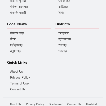
बीकानेर पुलिस
धर्म-के-तेज
पीबीएम अस्पताल
आर्टिकल
बीकानेर प्रहरी
विविध
Local News
Districts
बीकानेर शहर
खाजूवाला
नोखा
श्रीगंगानगर
श्रीडूंगरगढ़
रतनगढ़
हनुमानगढ़
छतरगढ़
Quick Links
About Us
Privacy Policy
Terms of Use
Contact Us
About Us
Privacy Policy
Disclaimer
Contact Us
Rashifal