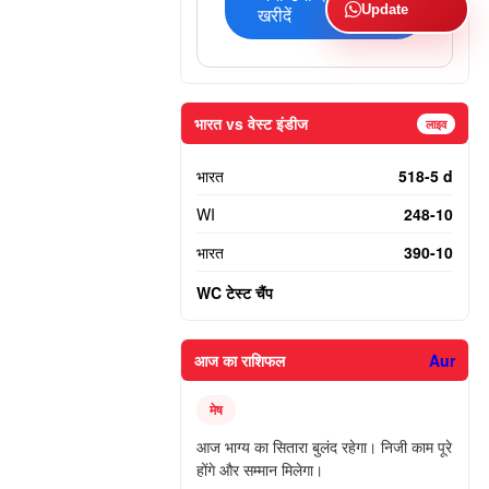
Update
खरीदें
भारत vs वेस्ट इंडीज
लाइव
भारत
518-5 d
WI
248-10
भारत
390-10
WC टेस्ट चैंप
आज का राशिफल
Aur
मेष
आज भाग्य का सितारा बुलंद रहेगा। निजी काम पूरे
होंगे और सम्मान मिलेगा।