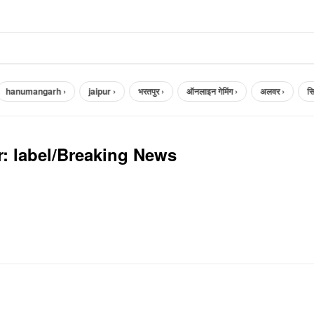
hanumangarh ›
jaipur ›
भरतपुर ›
ऑनलाइन गेमिंग ›
अलवर ›
सिले
r: label/Breaking News