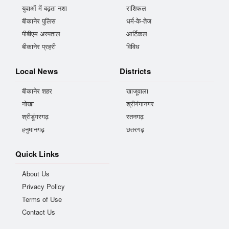
युवाओं में बढ़ता नशा
राशिफल
बीकानेर पुलिस
धर्म-के-तेज
पीबीएम अस्पताल
आर्टिकल
बीकानेर प्रहरी
विविध
Local News
Districts
बीकानेर शहर
खाजूवाला
नोखा
श्रीगंगानगर
श्रीडूंगरगढ़
रतनगढ़
हनुमानगढ़
छतरगढ़
Quick Links
About Us
Privacy Policy
Terms of Use
Contact Us